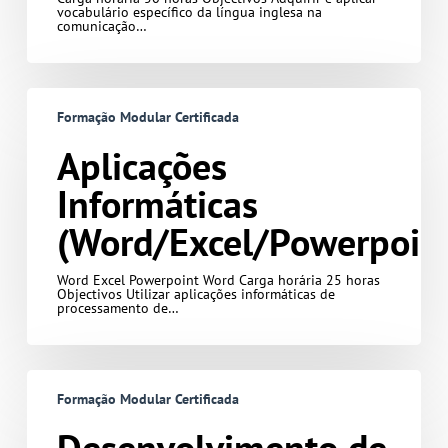
vocabulário específico da língua inglesa na
comunicação…
Aplicações
Informáticas
Formação Modular Certificada
(Word/Excel/Powerpoint)
Aplicações
Informáticas
(Word/Excel/Powerpoin
Word Excel Powerpoint Word Carga horária 25 horas
Objectivos Utilizar aplicações informáticas de
processamento de…
Desenvolvimento
de
Formação Modular Certificada
Conceitos
para
Projectos
de