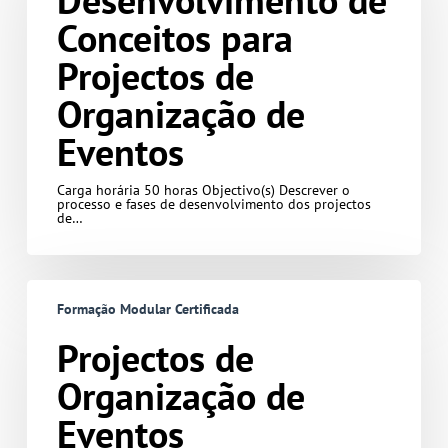
Desenvolvimento de
Organização
Conceitos para
de
Eventos
Projectos de
Organização de
Eventos
Carga horária 50 horas Objectivo(s) Descrever o
processo e fases de desenvolvimento dos projectos
de…
Projectos
de
Formação Modular Certificada
Organização
de
Eventos
Projectos de
Organização de
Eventos