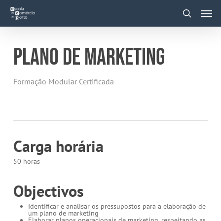
Skip
Men
to
main
search
content
PLANO DE MARKETING
Formação Modular Certificada
Carga horária
50 horas
Objectivos
Identificar e analisar os pressupostos para a elaboração de
um plano de marketing
Elaborar planos operacionais de marketing, respeitando as