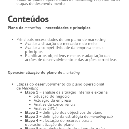
etapas de desenvolvimento
Conteúdos
Plano de
marketing –
necessidades e princípios
Principais necessidades de um plano de marketing
Avaliar a situação do mercado e do meio
Avaliar a competitividade da empresa e seus
princípios
Planificar os objectivos e meios e adaptação das
acções de desenvolvimento e das acções correctivas
Operacionalização do plano de
marketing
Etapas do desenvolvimento do plano operacional
de
Marketing
Etapa 1
– análise da situação interna e externa
Situação do negócio
Actuação da empresa
Análise da concorrência
Análise
SWOT
Etapa 2
– definição dos objectivos do plano
Etapa 3
– definição da estratégia de
marketing mix
Etapa 4
– afectação de recursos para a
operacionalização do plano
Etapa 5
– estabelecimento do plano de acção