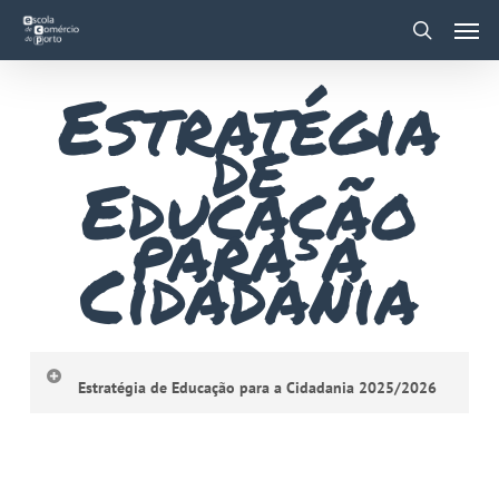
Skip
Men
to
main
search
content
Estratégia
de
Educação
para a
Cidadania
Estratégia de Educação para a Cidadania 2025/2026
Estratégia de Educação para a Cidadania