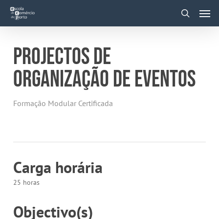
Skip
Men
to
main
search
content
PROJECTOS DE
ORGANIZAÇÃO DE EVENTOS
Formação Modular Certificada
Carga horária
25 horas
Objectivo(s)