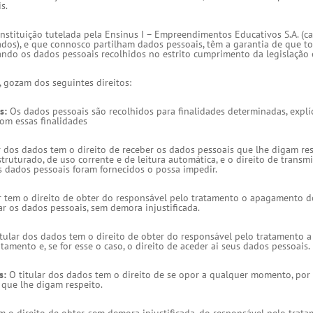
s.
stituição tutelada pela Ensinus I – Empreendimentos Educativos S.A. (ca
ados), e que connosco partilham dados pessoais, têm a garantia de que t
tando os dados pessoais recolhidos no estrito cumprimento da legislação 
, gozam dos seguintes direitos:
s:
Os dados pessoais são recolhidos para finalidades determinadas, explíc
om essas finalidades
r dos dados tem o direito de receber os dados pessoais que lhe digam re
ruturado, de uso corrente e de leitura automática, e o direito de transm
 dados pessoais foram fornecidos o possa impedir.
r tem o direito de obter do responsável pelo tratamento o apagamento 
ar os dados pessoais, sem demora injustificada.
tular dos dados tem o direito de obter do responsável pelo tratamento 
amento e, se for esse o caso, o direito de aceder ai seus dados pessoais.
s:
O titular dos dados tem o direito de se opor a qualquer momento, por
 que lhe digam respeito.