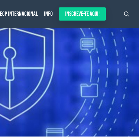
search
ECP Internacional
Info
Inscreve-te aqui!