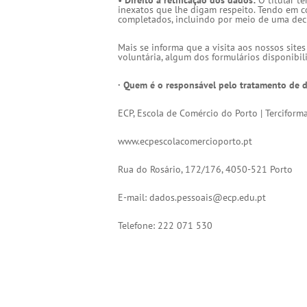
•
Direito à retificação dos dados:
O titular te
inexatos que lhe digam respeito. Tendo em co
completados, incluindo por meio de uma decl
Mais se informa que a visita aos nossos site
voluntária, algum dos formulários disponibil
· Quem é o responsável pelo tratamento de 
ECP, Escola de Comércio do Porto | Terciforma
www.ecpescolacomercioporto.pt
Rua do Rosário, 172/176, 4050-521 Porto
E-mail: dados.pessoais@ecp.edu.pt
Telefone: 222 071 530