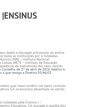
D |ENSINUS
aus, desde a educação pré-escolar ao ensino
re todas as instituições por si tuteladas
écnicos, INAE – Instituto Nacional
e Lisboa, INETE – Instituto de Educação
sparência, de transmissão dos reais valores
o Conselho de 27 de
abril
de 2016 relativo à
os e que revoga a
Diretiva
95/46/CE
ireitos que visam conferir um maior controlo
ativos S.A. se encontra desenhada no estrito
es tuteladas pela Ensinus I –
imentos Educativos S.A. procede à recolha dos