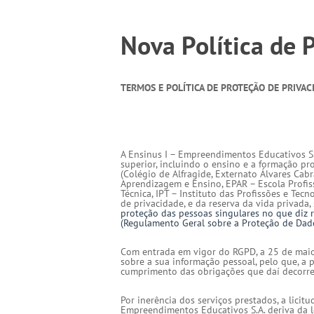
Nova Política de
TERMOS E POLÍTICA DE PROTEÇÃO DE PRIVAC
A Ensinus I – Empreendimentos Educativos S.
superior, incluindo o ensino e a formação prof
(Colégio de Alfragide, Externato Álvares Cab
Aprendizagem e Ensino, EPAR – Escola Profiss
Técnica, IPT – Instituto das Profissões e Tec
de privacidade, e da reserva da vida privada
proteção
das pessoas singulares no que diz r
(Regulamento Geral sobre a
Proteção
de Dado
Com entrada em vigor do RGPD, a 25 de maio 
sobre a sua informação pessoal, pelo que, a 
cumprimento das obrigações que daí decorr
Por inerência dos serviços prestados, a licit
Empreendimentos Educativos S.A. deriva da le