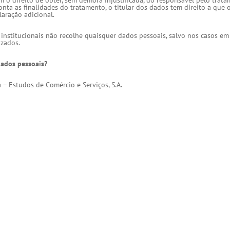
m o direito de obter, sem demora injustificada, do responsável pelo trat
nta as finalidades do tratamento, o titular dos dados tem direito a que
aração adicional.
s institucionais não recolhe quaisquer dados pessoais, salvo nos casos em
izados.
dados pessoais?
 – Estudos de Comércio e Serviços, S.A.