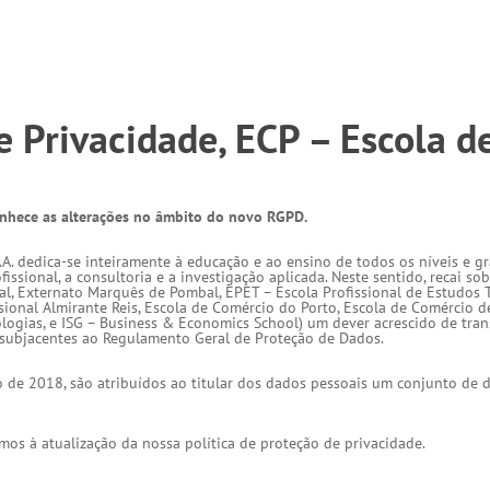
de Privacidade, ECP – Escola 
conhece as alterações no âmbito do novo RGPD.
A. dedica-se inteiramente à educação e ao ensino de todos os níveis e gr
issional, a consultoria e a investigação aplicada. Neste sentido, recai sob
ral, Externato Marquês de Pombal, EPET – Escola Profissional de Estudos T
ional Almirante Reis, Escola de Comércio do Porto, Escola de Comércio d
nologias, e ISG – Business & Economics School) um dever acrescido de tran
, subjacentes ao Regulamento Geral de Proteção de Dados.
de 2018, são atribuídos ao titular dos dados pessoais um conjunto de d
s à atualização da nossa política de proteção de privacidade.