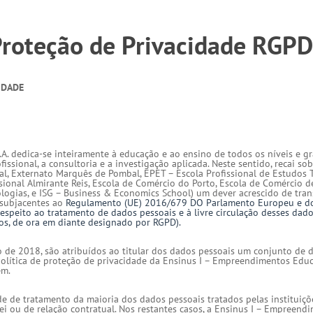
 Proteção de Privacidade RGP
IDADE
A. dedica-se inteiramente à educação e ao ensino de todos os níveis e gr
issional, a consultoria e a investigação aplicada. Neste sentido, recai sob
ral, Externato Marquês de Pombal, EPET – Escola Profissional de Estudos T
ional Almirante Reis, Escola de Comércio do Porto, Escola de Comércio d
nologias, e ISG – Business & Economics School) um dever acrescido de tran
, subjacentes ao
Regulamento (UE) 2016/679 DO Parlamento Europeu e d
espeito ao tratamento de dados pessoais e à livre circulação desses dad
s, de ora em diante designado por RGPD).
de 2018, são atribuídos ao titular dos dados pessoais um conjunto de d
política de proteção de privacidade da Ensinus I – Empreendimentos Educ
em.
ude de tratamento da maioria dos dados pessoais tratados pelas instituiçõ
i ou de relação contratual. Nos restantes casos, a Ensinus I – Empreend