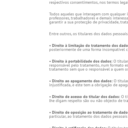
respectivos consentimentos, nos termos legai
Todos aqueles que interagem com qualquer in
professores, trabalhadores e demais interess
garantir a sua protecção de privacidade, tra
Entre outros, os titulares dos dados pessoais
•
Direito à limitação do tratamento dos dado
posteriormente de uma forma incompatível c
•
Direito à portabilidade dos dados:
O titula
responsável pelo tratamento, num formato est
tratamento sem que o responsável a quem os
•
Direito ao apagamento dos dados:
O titula
injustificada, e este tem a obrigação de apag
•
Direito de acesso do titular dos dados:
O ti
lhe digam respeito são ou não objecto de trat
•
Direito de oposição ao tratamento de dado
particular, ao tratamento dos dados pessoais