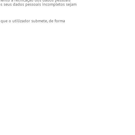
amento a retificação dos dados pessoais
 os seus dados pessoais incompletos sejam
 que o utilizador submete, de forma