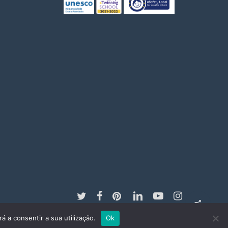
twitter
facebook
pinterest
linkedin
youtube
instagram
á a consentir a sua utilização.
Ok