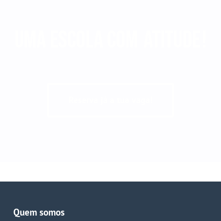
Uma escola com
atiTUde
!
Reserva já a tua vaga!
Quem somos