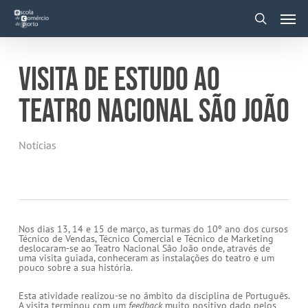
Skip
Men
to
main
search
content
VISITA DE ESTUDO AO
TEATRO NACIONAL SÃO JOÃO
Notícias
Nos dias 13, 14 e 15 de março, as turmas do 10º ano dos cursos
Técnico de Vendas, Técnico Comercial e Técnico de Marketing
deslocaram-se ao Teatro Nacional São João onde, através de
uma visita guiada, conheceram as instalações do teatro e um
pouco sobre a sua história.
Esta atividade realizou-se no âmbito da disciplina de Português.
A visita terminou com um
feedback
muito positivo dado pelos