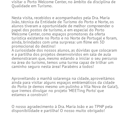
visitar o Porto Welcome Center, no âmbito da disciplina de
Qualidade em Turismo.
Nesta visita, recebidos e acompanhados pela Dra. Maria
João, técnica da Entidade de Turismo do Porto e Norte, os
alunos tiveram a oportunidade de melhor compreender o
papel dos postos de turismo, e em especial do Porto
Welcome Center, como espaços promotores da oferta
turística existente no Porto e no Norte de Portugal e foram,
ainda, brindados com uma surpresa: um filme em 3D
promocional do destino!
A curiosidade dos nossos alunos, as dúvidas que colocaram
e a partilha dos projetos desenvolvidos em sala de aula
demonstraram que, mesmo estando a iniciar o seu percurso
na área do turismo, temos uma turma capaz de trilhar um
caminho seguro nesta área! Parabéns a todos!
Aproveitando a manhã solarenga na cidade, aproveitámos
ainda para visitar alguns espaços emblemáticos da cidade
do Porto (e demos mesmo um pulinho a Vila Nova de Gaia!),
que iremos divulgar no projeto ‘MEETing Porto’ que
estamos a construir!
O nosso agradecimento à Dra. Maria João e ao TPNP pela
disponibilidade e partilha! O nosso muito obrigado!