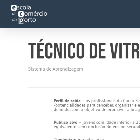
Skip
to
main
content
TÉCNICO DE VIT
Sistema de Aprendizagem
Perfil de saída
– os profissionais do Curso S
/potencialidades para cenceber, organizar e
definido, com o objetivo de promover a imag
Público alvo
– jovens com idade inferior a 2
equivalente sem conclusão do ensino secund
Tipologia
– aprendizagem.