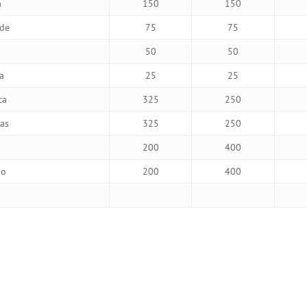
a
150
150
ade
75
75
50
50
a
25
25
ca
325
250
cas
325
250
200
400
ho
200
400