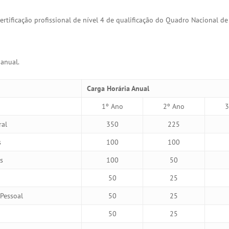
rtificação profissional de nível 4 de qualificação do Quadro Nacional de 
anual.
Carga Horária Anual
1º Ano
2º Ano
3
ral
350
225
s
100
100
s
100
50
50
25
Pessoal
50
25
50
25