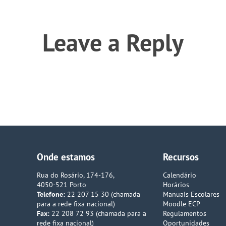
Leave a Reply
Onde estamos
Recursos
Rua do Rosário, 174-176,
Calendário
4050-521 Porto
Horários
Telefone:
22 207 15 30 (chamada
Manuais Escolares
para a rede fixa nacional)
Moodle ECP
Fax:
22 208 72 93 (chamada para a
Regulamentos
rede fixa nacional)
Oportunidades