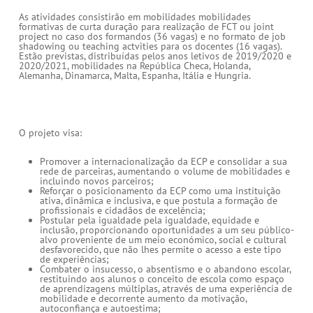
As atividades consistirão em mobilidades mobilidades
formativas de curta duração para realização de FCT ou joint
project no caso dos formandos (36 vagas) e no formato de job
shadowing ou teaching actvities para os docentes (16 vagas).
Estão previstas, distribuídas pelos anos letivos de 2019/2020 e
2020/2021, mobilidades na República Checa, Holanda,
Alemanha, Dinamarca, Malta, Espanha, Itália e Hungria.
O projeto visa:
Promover a internacionalização da ECP e consolidar a sua
rede de parceiras, aumentando o volume de mobilidades e
incluindo novos parceiros;
Reforçar o posicionamento da ECP como uma instituição
ativa, dinâmica e inclusiva, e que postula a formação de
profissionais e cidadãos de excelência;
Postular pela igualdade pela igualdade, equidade e
inclusão, proporcionando oportunidades a um seu público-
alvo proveniente de um meio económico, social e cultural
desfavorecido, que não lhes permite o acesso a este tipo
de experiências;
Combater o insucesso, o absentismo e o abandono escolar,
restituindo aos alunos o conceito de escola como espaço
de aprendizagens múltiplas, através de uma experiência de
mobilidade e decorrente aumento da motivação,
autoconfiança e autoestima;