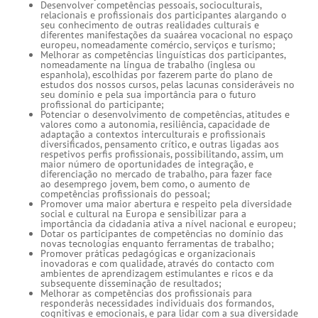
Desenvolver competências pessoais, socioculturais,
relacionais e profissionais dos participantes alargando o
seu conhecimento de outras realidades culturais e
diferentes manifestações da suaárea vocacional no espaço
europeu, nomeadamente comércio, serviços e turismo;
Melhorar as competências linguísticas dos participantes,
nomeadamente na língua de trabalho (inglesa ou
espanhola), escolhidas por fazerem parte do plano de
estudos dos nossos cursos, pelas lacunas consideráveis no
seu domínio e pela sua importância para o futuro
profissional do participante;
Potenciar o desenvolvimento de competências, atitudes e
valores como a autonomia, resiliência, capacidade de
adaptação a contextos interculturais e profissionais
diversificados, pensamento crítico, e outras ligadas aos
respetivos perfis profissionais, possibilitando, assim, um
maior número de oportunidades de integração, e
diferenciação no mercado de trabalho, para fazer face
ao desemprego jovem, bem como, o aumento de
competências profissionais do pessoal;
Promover uma maior abertura e respeito pela diversidade
social e cultural na Europa e sensibilizar para a
importância da cidadania ativa a nível nacional e europeu;
Dotar os participantes de competências no domínio das
novas tecnologias enquanto ferramentas de trabalho;
Promover práticas pedagógicas e organizacionais
inovadoras e com qualidade, através do contacto com
ambientes de aprendizagem estimulantes e ricos e da
subsequente disseminação de resultados;
Melhorar as competências dos profissionais para
responderàs necessidades individuais dos formandos,
cognitivas e emocionais, e para lidar com a sua diversidade