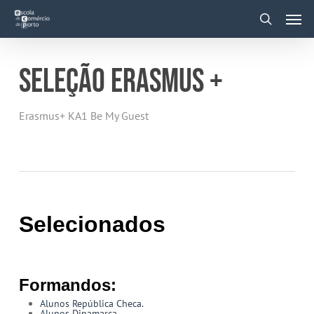
Skip
Men
to
main
search
content
SELEÇÃO ERASMUS +
Erasmus+ KA1 Be My Guest
Selecionados
Formandos:
Alunos República Checa.
Alunos Dinamarca.