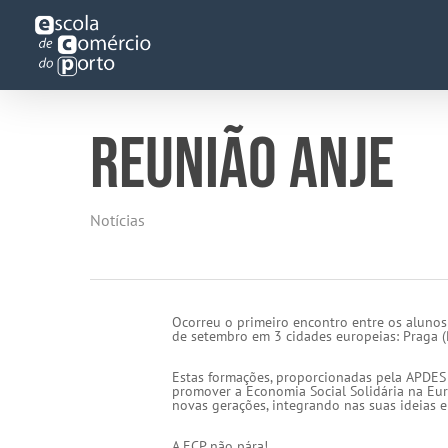
Skip
to
main
content
REUNIÃO ANJE
Notícias
Ocorreu o primeiro encontro entre os alunos
de setembro em 3 cidades europeias: Praga (Re
Estas formações, proporcionadas pela APDES
promover a Economia Social Solidária na Euro
novas gerações, integrando nas suas ideias 
A ECP não pára!