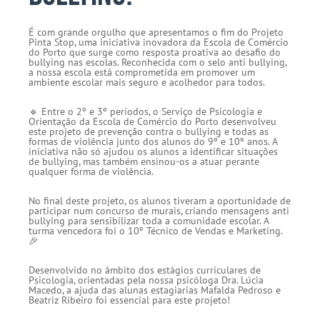
É com grande orgulho que apresentamos o fim do Projeto
Pinta Stop, uma iniciativa inovadora da Escola de Comércio
do Porto que surge como resposta proativa ao desafio do
bullying nas escolas. Reconhecida com o selo anti bullying,
a nossa escola está comprometida em promover um
ambiente escolar mais seguro e acolhedor para todos.
🔹 Entre o 2º e 3º períodos, o Serviço de Psicologia e
Orientação da Escola de Comércio do Porto desenvolveu
este projeto de prevenção contra o bullying e todas as
formas de violência junto dos alunos do 9º e 10º anos. A
iniciativa não só ajudou os alunos a identificar situações
de bullying, mas também ensinou-os a atuar perante
qualquer forma de violência.
No final deste projeto, os alunos tiveram a oportunidade de
participar num concurso de murais, criando mensagens anti
bullying para sensibilizar toda a comunidade escolar. A
turma vencedora foi o 10º Técnico de Vendas e Marketing.
🎉
Desenvolvido no âmbito dos estágios curriculares de
Psicologia, orientadas pela nossa psicóloga Dra. Lúcia
Macedo, a ajuda das alunas estagiarias Mafalda Pedroso e
Beatriz Ribeiro foi essencial para este projeto!