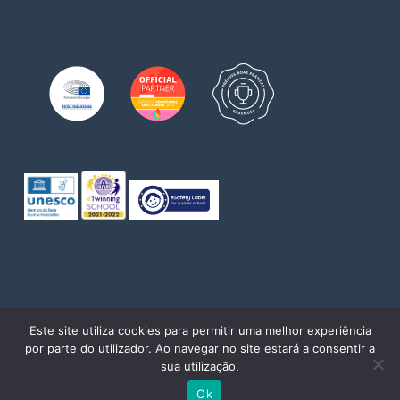
© 2026 Escola de Comércio do Porto. Direitos reservados
Este site utiliza cookies para permitir uma melhor experiência
por parte do utilizador. Ao navegar no site estará a consentir a
twitter
facebook
pinterest
linkedin
youtube
instagram
sua utilização.
Powered by
WhatsApp Chat
Ok