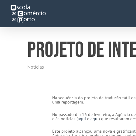
Skip
to
main
content
PROJETO DE INT
Notícias
Na sequência do projeto de tradução tátil da
uma reportagem.
No passado dia 16 de fevereiro, a Agência de
e às noticias (
aqui
e
aqui
) que resultaram des
Este projeto alcançou uma nova e gratificant
Animação Turística recebeu, assim, em conte