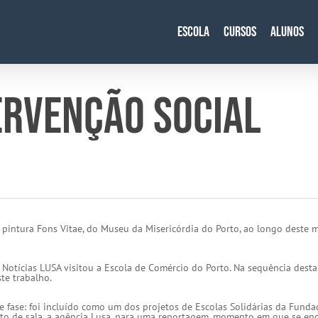
Escola
Cursos
Alunos
ERVENÇÃO SOCIAL
 pintura Fons Vitae, do Museu da Misericórdia do Porto, ao longo deste 
 Notícias LUSA visitou a Escola de Comércio do Porto. Na sequência desta
te trabalho.
e fase: foi incluído como um dos projetos de Escolas Solidárias da Funda
xto de sala, a agência Lusa, para uma reportagem, momento em que se en