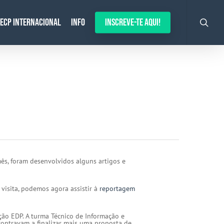
search
ECP Internacional
Info
Inscreve-te aqui!
mês, foram desenvolvidos alguns artigos e
 visita, podemos agora assistir à
reportagem
ção EDP. A turma Técnico de Informação e
contravam a finalizar mais uma proposta de