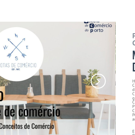
H
C
d
C
g
C
P
C
P
a
E