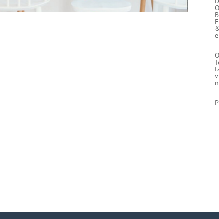
D
O
B
F
&
e
O
T
t
v
n
P