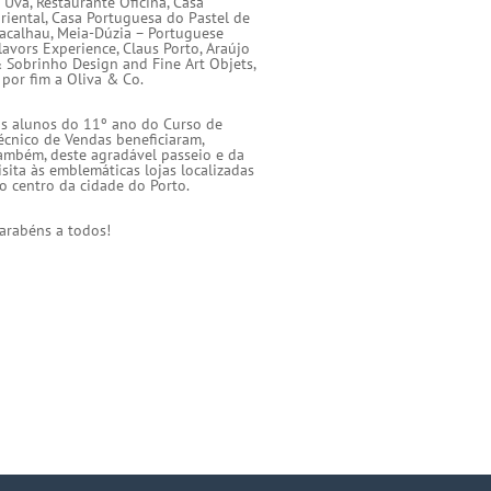
`Uva, Restaurante Oficina, Casa
riental, Casa Portuguesa do Pastel de
acalhau, Meia-Dúzia – Portuguese
lavors Experience, Claus Porto, Araújo
 Sobrinho Design and Fine Art Objets,
 por fim a Oliva & Co.
s alunos do 11º ano do Curso de
écnico de Vendas beneficiaram,
ambém, deste agradável passeio e da
isita às emblemáticas lojas localizadas
o centro da cidade do Porto.
arabéns a todos!