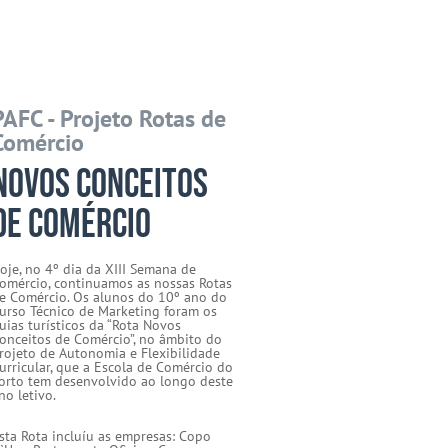
PAFC - Projeto Rotas de
Comércio
Novos Conceitos
de Comércio
oje, no 4º dia da XIII Semana de
omércio, continuamos as nossas Rotas
e Comércio. Os alunos do 10º ano do
urso Técnico de Marketing foram os
uias turísticos da “Rota Novos
onceitos de Comércio”, no âmbito do
rojeto de Autonomia e Flexibilidade
urricular, que a Escola de Comércio do
orto tem desenvolvido ao longo deste
no letivo.
sta Rota incluíu as empresas: Copo