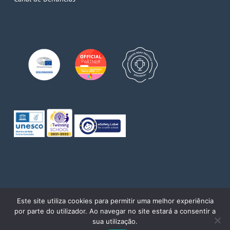
© 2026 Escola de Comércio do Porto. Direitos reservados
Este site utiliza cookies para permitir uma melhor experiência
por parte do utilizador. Ao navegar no site estará a consentir a
twitter
facebook
pinterest
linkedin
youtube
instagram
sua utilização.