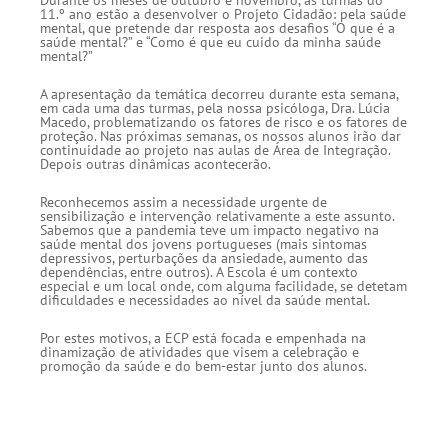
Durante os meses de outubro e novembro, as turmas do
11.º ano estão a desenvolver o Projeto Cidadão: pela saúde
mental, que pretende dar resposta aos desafios “O que é a
saúde mental?” e “Como é que eu cuido da minha saúde
mental?”
A apresentação da temática decorreu durante esta semana,
em cada uma das turmas, pela nossa psicóloga, Dra. Lúcia
Macedo, problematizando os fatores de risco e os fatores de
proteção. Nas próximas semanas, os nossos alunos irão dar
continuidade ao projeto nas aulas de Área de Integração.
Depois outras dinâmicas acontecerão.
Reconhecemos assim a necessidade urgente de
sensibilização e intervenção relativamente a este assunto.
Sabemos que a pandemia teve um impacto negativo na
saúde mental dos jovens portugueses (mais sintomas
depressivos, perturbações da ansiedade, aumento das
dependências, entre outros). A Escola é um contexto
especial e um local onde, com alguma facilidade, se detetam
dificuldades e necessidades ao nível da saúde mental.
Por estes motivos, a ECP está focada e empenhada na
dinamização de atividades que visem a celebração e
promoção da saúde e do bem-estar junto dos alunos.