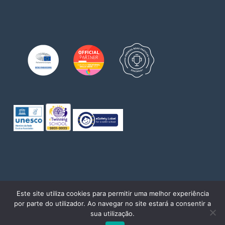
© 2026 Escola de Comércio do Porto. Direitos reservados
Este site utiliza cookies para permitir uma melhor experiência
por parte do utilizador. Ao navegar no site estará a consentir a
twitter
facebook
pinterest
linkedin
youtube
instagram
sua utilização.