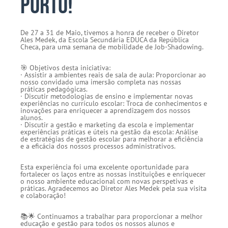
Porto!
De 27 a 31 de Maio, tivemos a honra de receber o Diretor
Ales Medek, da Escola Secundária EDUCA da República
Checa, para uma semana de mobilidade de Job-Shadowing.
🎯 Objetivos desta iniciativa:
· Assistir a ambientes reais de sala de aula: Proporcionar ao
nosso convidado uma imersão completa nas nossas
práticas pedagógicas.
· Discutir metodologias de ensino e implementar novas
experiências no currículo escolar: Troca de conhecimentos e
inovações para enriquecer a aprendizagem dos nossos
alunos.
· Discutir a gestão e marketing da escola e implementar
experiências práticas e úteis na gestão da escola: Análise
de estratégias de gestão escolar para melhorar a eficiência
e a eficácia dos nossos processos administrativos.
Esta experiência foi uma excelente oportunidade para
fortalecer os laços entre as nossas instituições e enriquecer
o nosso ambiente educacional com novas perspetivas e
práticas. Agradecemos ao Diretor Ales Medek pela sua visita
e colaboração!
📚🌟 Continuamos a trabalhar para proporcionar a melhor
educação e gestão para todos os nossos alunos e