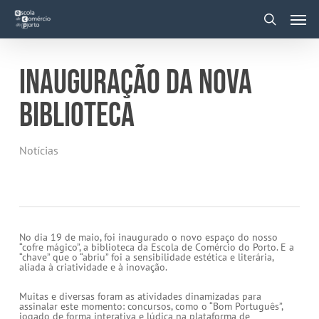
Skip
Men
to
main
search
content
INAUGURAÇÃO DA NOVA
BIBLIOTECA
Notícias
No dia 19 de maio, foi inaugurado o novo espaço do nosso
“cofre mágico”, a biblioteca da Escola de Comércio do Porto. E a
“chave” que o “abriu” foi a sensibilidade estética e literária,
aliada à criatividade e à inovação.
Muitas e diversas foram as atividades dinamizadas para
assinalar este momento: concursos, como o “Bom Português”,
jogado de forma interativa e lúdica na plataforma de