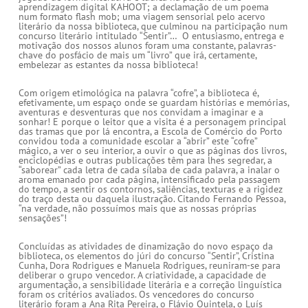
aprendizagem digital KAHOOT; a declamação de um poema
num formato flash mob; uma viagem sensorial pelo acervo
literário da nossa biblioteca, que culminou na participação num
concurso literário intitulado “Sentir”… O entusiasmo, entrega e
motivação dos nossos alunos foram uma constante, palavras-
chave do posfácio de mais um “livro” que irá, certamente,
embelezar as estantes da nossa biblioteca!
Com origem etimológica na palavra “cofre”, a biblioteca é,
efetivamente, um espaço onde se guardam histórias e memórias,
aventuras e desventuras que nos convidam a imaginar e a
sonhar! E porque o leitor que a visita é a personagem principal
das tramas que por lá encontra, a Escola de Comércio do Porto
convidou toda a comunidade escolar a “abrir” este “cofre”
mágico, a ver o seu interior, a ouvir o que as páginas dos livros,
enciclopédias e outras publicações têm para lhes segredar, a
“saborear” cada letra de cada sílaba de cada palavra, a inalar o
aroma emanado por cada página, intensificado pela passagem
do tempo, a sentir os contornos, saliências, texturas e a rigidez
do traço desta ou daquela ilustração. Citando Fernando Pessoa,
“na verdade, não possuímos mais que as nossas próprias
sensações”!
Concluídas as atividades de dinamização do novo espaço da
biblioteca, os elementos do júri do concurso “Sentir”, Cristina
Cunha, Dora Rodrigues e Manuela Rodrigues, reuniram-se para
deliberar o grupo vencedor. A criatividade, a capacidade de
argumentação, a sensibilidade literária e a correção linguística
foram os critérios avaliados. Os vencedores do concurso
literário foram a Ana Rita Pereira, o Flávio Quintela, o Luís