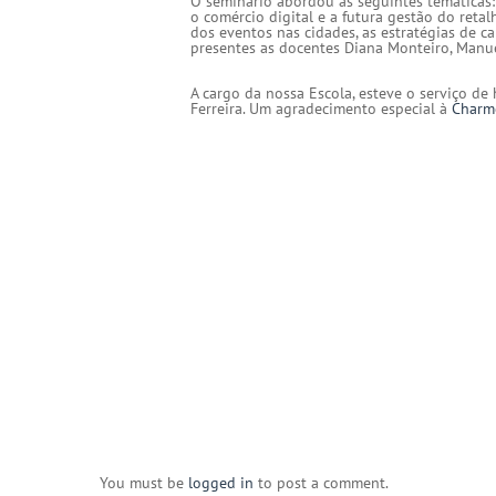
O seminário abordou as seguintes temáticas: 
o comércio digital e a futura gestão do reta
dos eventos nas cidades, as estratégias de c
presentes as docentes Diana Monteiro, Manue
A cargo da nossa Escola, esteve o serviço de 
Ferreira. Um agradecimento especial à
Charm
You must be
logged in
to post a comment.