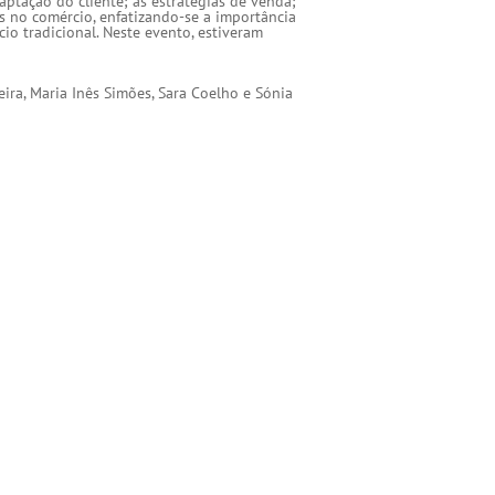
ptação do cliente; as estratégias de venda;
s no comércio, enfatizando-se a importância
io tradicional. Neste evento, estiveram
eira, Maria Inês Simões, Sara Coelho e Sónia