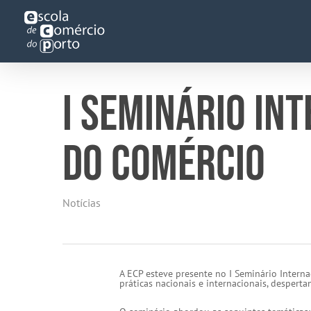
Skip
to
main
content
I SEMINÁRIO IN
DO COMÉRCIO
Notícias
A ECP esteve presente no I Seminário Intern
práticas nacionais e internacionais, despert