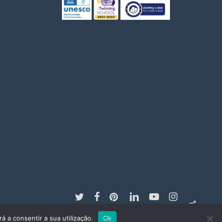
twitter
facebook
pinterest
linkedin
youtube
instagram
á a consentir a sua utilização.
Ok