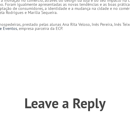
a inovação no comércio, através do design da loja e do seu impacto na ca
lho. Foram igualmente apresentadas as novas tendências e as boas prática
aptação de consumidores, a identidade e a mudança na cidade e no comérc
la Rodrigues e Marília Sequeira.
hospedeiras, prestado pelas alunas Ana Rita Veloso, Inês Pereira, Inês Teix
e Eventos
, empresa parceira da ECP.
Leave a Reply