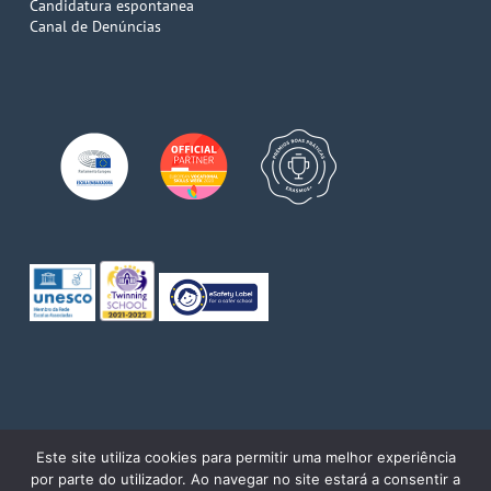
Candidatura espontanea
Canal de Denúncias
© 2026 Escola de Comércio do Porto. Direitos reservados
Este site utiliza cookies para permitir uma melhor experiência
por parte do utilizador. Ao navegar no site estará a consentir a
twitter
facebook
pinterest
linkedin
youtube
instagram