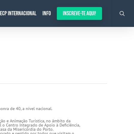
search
ECP Internacional
Info
Inscreve-te aqui!
onra de 40, a nível nacional.
ção e Animação Turística, no âmbito da
l o Centro Integrado de Apoio à Deficiência,
asa da Misericórdia do Porto.
servado e sentido por todos que visitam o