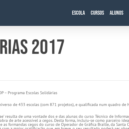
Escola
Cursos
Alunos
RIAS 2017
DP – Programa Escolas Solidárias
niverso de 433 escolas (com 871 projetos), e qualificada num quadro de h
tae’ resulta de uma vontade dos e das alunas do curso Técnico de Informa
bra de arte acessível a cegos. Desta forma, incluiu-se como parceiro idea
e as formandas cegos do curso de Operador de Gráfica Braille, da Santa C
e é com a maior gratificação que, em breve, o seu resultado poderá ser ob