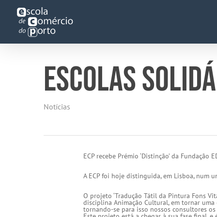
Skip
to
main
content
ESCOLAS SOLIDÁ
Notícias
ECP recebe Prémio ‘Distinção’ da Fundação E
A ECP foi hoje distinguida, em Lisboa, num u
O projeto ‘Tradução Tátil da Pintura Fons Vi
disciplina Animação Cultural, em tornar uma o
tornando-se para isso nossos consultores os 
Este projeto está a chegar à sua fase final, 