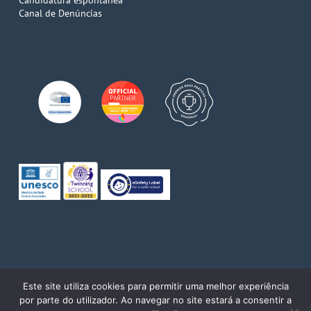
Candidatura espontanea
Canal de Denúncias
© 2026 Escola de Comércio do Porto. Direitos reservados
Este site utiliza cookies para permitir uma melhor experiência
por parte do utilizador. Ao navegar no site estará a consentir a
twitter
facebook
pinterest
linkedin
youtube
instagram