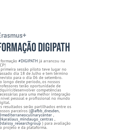
Erasmus+
Formação DIGIPATH
 formação
#DIGIPATH
já arrancou na
CP!
 primeira sessão piloto teve lugar no
assado dia 18 de Julho e tem término
revisto para o dia 06 de setembro.
o longo deste período, os nossos
rofessores terão oportunidade de
dquirir/desenvolver competências
ecessárias para uma melhor integração
 nível pessoal e profissional no mundo
igital.
s resultados serão partilhados entre os
ossos parceiros (
@afbb_dresden
,
mediterraneoculinarycenter
,
karaliaus_mindaugo_centras
,
daissy_researchgroup
) para avaliação
o projeto e da plataforma.