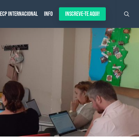
search
ECP Internacional
Info
Inscreve-te aqui!