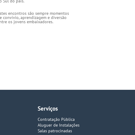
o Sul do país.
stes encontros são sempre momentos
e convívio, aprendizagem e diversão
ntre os jovens embaixadores.
Serviços
Contratação Pública
Aluguer de Instalações
Salas patrocinadas