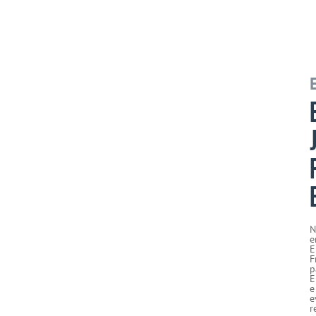
N
e
E
F
p
E
e
e
r