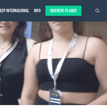
search
ECP Internacional
Info
Inscreve-te aqui!