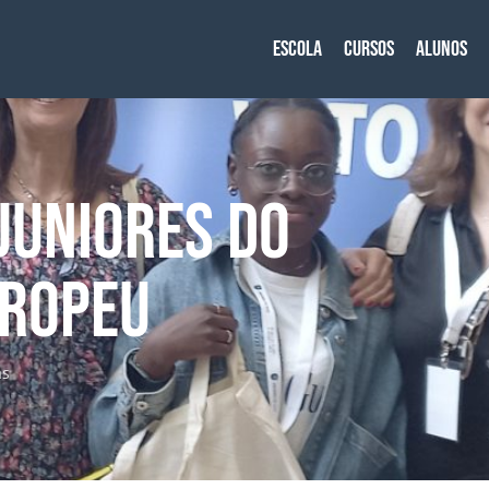
Escola
Cursos
Alunos
JUNIORES DO
UROPEU
as