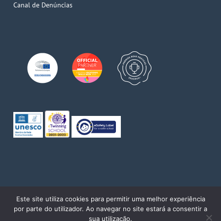
Canal de Denúncias
© 2026 Escola de Comércio do Porto. Direitos reservados
Este site utiliza cookies para permitir uma melhor experiência
por parte do utilizador. Ao navegar no site estará a consentir a
twitter
facebook
pinterest
linkedin
youtube
instagram
sua utilização.