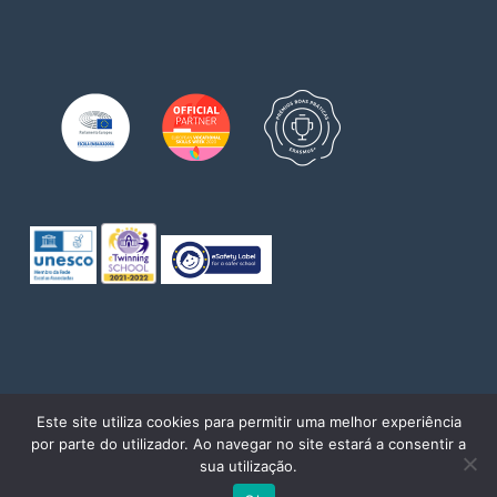
© 2026 Escola de Comércio do Porto. Direitos reservados
Este site utiliza cookies para permitir uma melhor experiência
por parte do utilizador. Ao navegar no site estará a consentir a
twitter
facebook
pinterest
linkedin
youtube
instagram
sua utilização.
Powered by
WhatsApp Chat