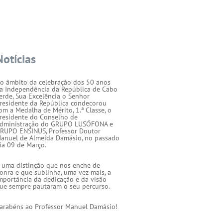
Notícias
o âmbito da celebração dos 50 anos
a Independência da República de Cabo
erde, Sua Excelência o Senhor
residente da República condecorou
om a Medalha de Mérito, 1.ª Classe, o
residente do Conselho de
dministração do GRUPO LUSÓFONA e
RUPO ENSINUS, Professor Doutor
anuel de Almeida Damásio, no passado
ia 09 de Março.
 uma distinção que nos enche de
onra e que sublinha, uma vez mais, a
mportância da dedicação e da visão
ue sempre pautaram o seu percurso.
arabéns ao Professor Manuel Damásio!