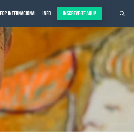
search
ECP Internacional
Info
Inscreve-te aqui!