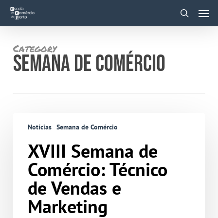
Skip
Men
to
main
search
content
Category
SEMANA DE COMÉRCIO
XVIII
Semana
Notícias
Semana de Comércio
de
Comércio:
Técnico
XVIII Semana de
de
Vendas
Comércio: Técnico
e
Marketing
de Vendas e
Marketing