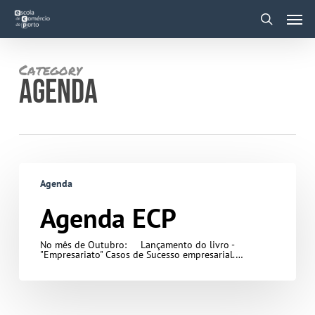
Skip
Men
to
main
search
content
Category
AGENDA
Agenda
ECP
Agenda
Agenda ECP
No mês de Outubro: Lançamento do livro -
"Empresariato" Casos de Sucesso empresarial.…