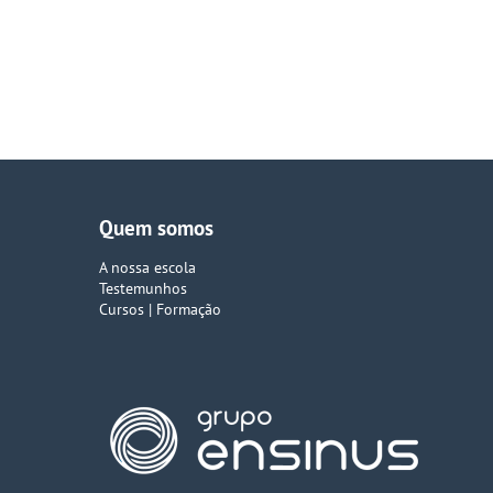
Estratégia de
Internacionaliz
O processo de internacionalização da Escola de
Comércio do Porto, insere-se num contexto de
globalização…
Quem somos
A nossa escola
Testemunhos
Cursos | Formação