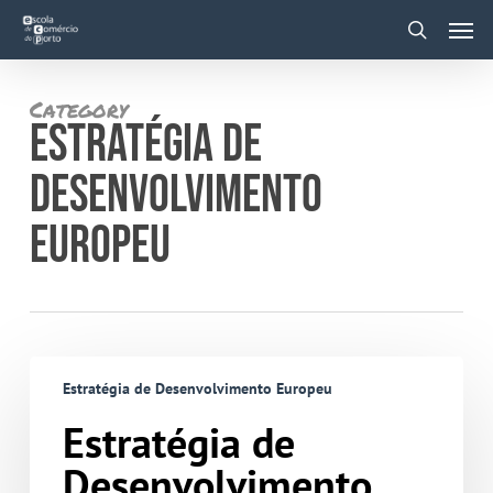
Skip
Men
to
main
search
content
Category
ESTRATÉGIA DE
DESENVOLVIMENTO
EUROPEU
Estratégia
de
Estratégia de Desenvolvimento Europeu
Desenvolvimento
Europeu
Estratégia de
Desenvolvimento