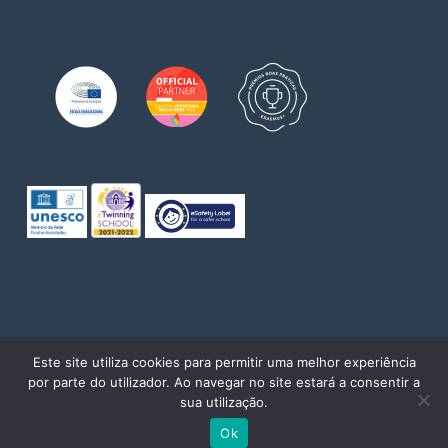
© 2026 Escola de Comércio do Porto. Direitos reservados
Este site utiliza cookies para permitir uma melhor experiência
por parte do utilizador. Ao navegar no site estará a consentir a
twitter
facebook
pinterest
linkedin
youtube
instagram
sua utilização.
Powered by
WhatsApp Chat
Ok