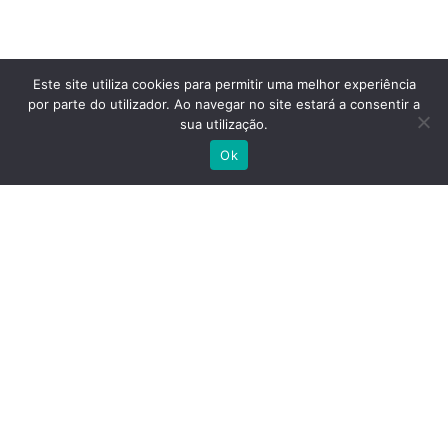
Este site utiliza cookies para permitir uma melhor experiência
por parte do utilizador. Ao navegar no site estará a consentir a
sua utilização.
Ok
Quem somos
A nossa escola
Testemunhos
Cursos | Formação