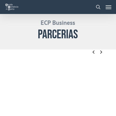
Skip
Men
to
main
search
content
ECP Business
Parcerias