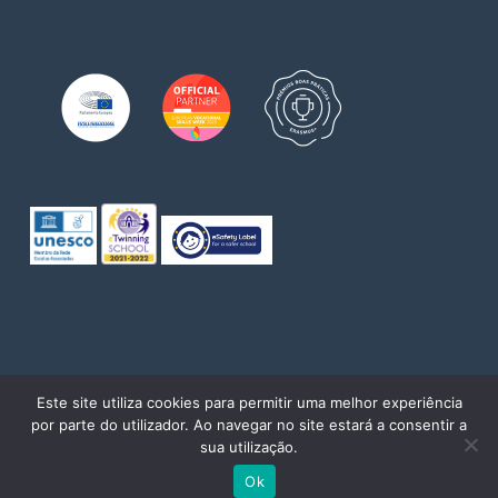
© 2026 Escola de Comércio do Porto. Direitos reservados
Este site utiliza cookies para permitir uma melhor experiência
por parte do utilizador. Ao navegar no site estará a consentir a
twitter
facebook
pinterest
linkedin
youtube
instagram
sua utilização.
Powered by
WhatsApp Chat
Ok