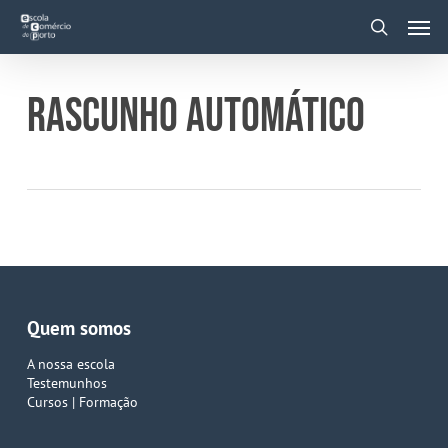
Skip
Men
to
main
search
content
RASCUNHO AUTOMÁTICO
Quem somos
A nossa escola
Testemunhos
Cursos | Formação